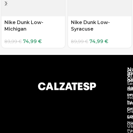
Nike Dunk Low-
Nike Dunk Low-
Michigan
Syracuse
74,99
€
74,99
€
89,99
€
89,99
€
N
S
10
e
c
d
En
Se
de
Av
de
en
Le
Ini
tu
Té
se
Co
pr
Cr
c
So
un
No
cu
Us
Pa