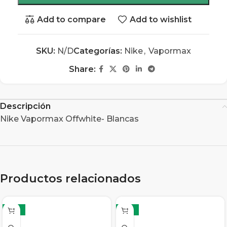
Add to compare
Add to wishlist
SKU:
N/D
Categorías:
Nike
,
Vapormax
Share:
Descripción
Nike Vapormax Offwhite- Blancas
Productos relacionados
-13%
-13%