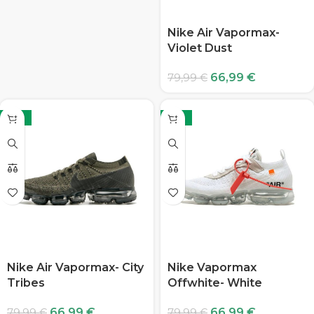
Nike Air Vapormax-
Violet Dust
66,99
€
79,99
€
-16%
-16%
Nike Air Vapormax- City
Nike Vapormax
Tribes
Offwhite- White
66,99
€
66,99
€
79,99
€
79,99
€