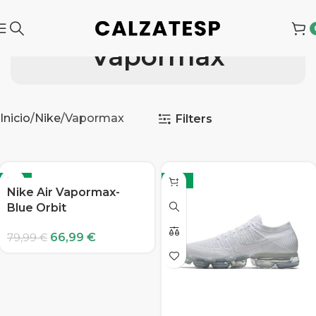
Vapormax
Inicio
Nike
Vapormax
Filters
-16%
-16%
Nike Air Vapormax-
Blue Orbit
66,99
€
79,99
€