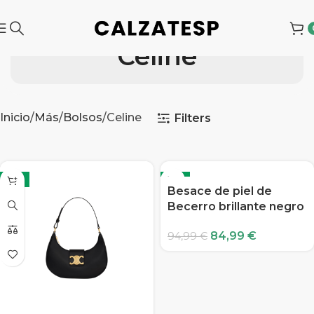
Celine
Inicio
Más
Bolsos
Celine
Filters
-11%
-11%
Besace de piel de
Becerro brillante negro
84,99
€
94,99
€