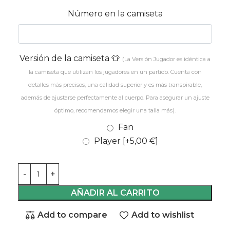
Número en la camiseta
Versión de la camiseta 👕
(La Versión Jugador es idéntica a
la camiseta que utilizan los jugadores en un partido. Cuenta con
detalles más precisos, una calidad superior y es más transpirable,
además de ajustarse perfectamente al cuerpo. Para asegurar un ajuste
óptimo, recomendamos elegir una talla más).
Fan
Player
[+5,00 €]
AÑADIR AL CARRITO
Add to compare
Add to wishlist