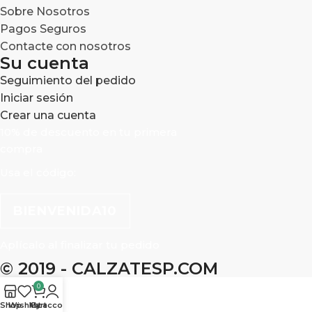
Sobre Nosotros
Pagos Seguros
Contacte con nosotros
Su cuenta
Seguimiento del pedido
Iniciar sesión
Crear una cuenta
10% de descuento en tu primera
compra
Usa el código:
BIENVENIDA10
Aplícalo al finalizar tu pedido
© 2019 - CALZATESP.COM
0
Shop
Wishlist
My account
Cart