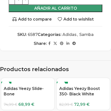
AÑADIR AL CARRITO
Add to compare
Add to wishlist
SKU:
6587
Categorías:
Adidas
,
Samba
Share:
Productos relacionados
-8%
-12%
Adidas Yeezy Slide-
Adidas Yeezy Boost
Bone
350- Black White
68,99
€
72,99
€
74,99
€
82,99
€