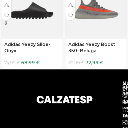
Adidas Yeezy Slide-
Adidas Yeezy Boost
Onyx
350- Beluga
68,99
€
72,99
€
74,99
€
82,99
€
N
S
10
e
c
d
En
Se
de
Av
de
en
Le
Ini
tu
Té
se
Co
pr
Cr