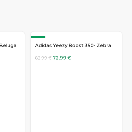
-12%
 Beluga
Adidas Yeezy Boost 350- Zebra
72,99
€
82,99
€