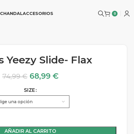
CHANDAL
ACCESORIOS
0
 Yeezy Slide- Flax
68,99
€
74,99
€
SIZE
AÑADIR AL CARRITO