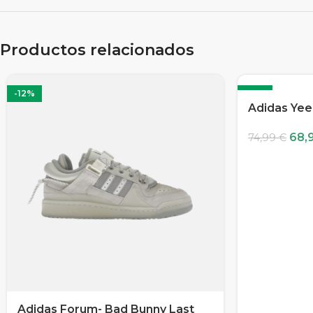
Productos relacionados
-12%
-8%
Adidas Yee
68,
74,99
€
Adidas Forum- Bad Bunny Last