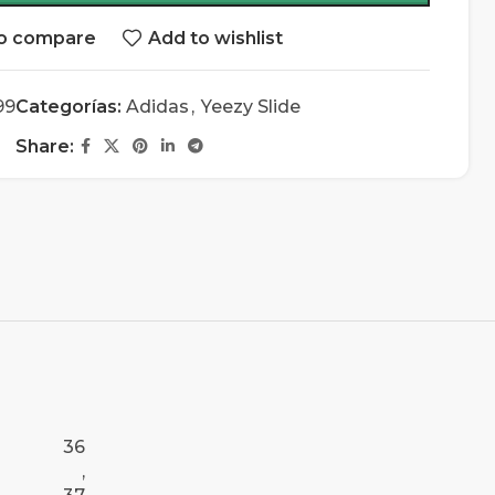
o compare
Add to wishlist
99
Categorías:
Adidas
,
Yeezy Slide
Share:
36
,