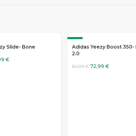
-12%
zy Slide- Bone
Adidas Yeezy Boost 350-
2.0
99
€
72,99
€
82,99
€