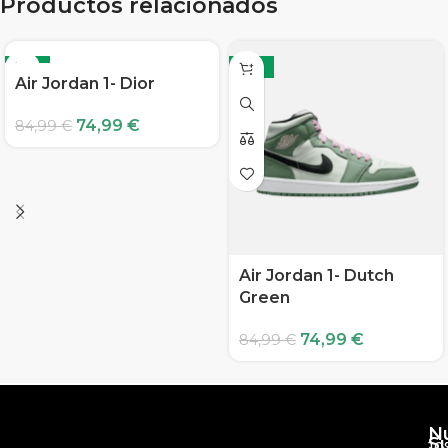
Productos relacionados
-12%
-12%
Air Jordan 1- Dior
74,99
€
84,99
€
Air Jordan 1- Dutch
Green
74,99
€
84,99
€
N
S
10