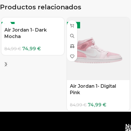
Productos relacionados
-12%
-12%
Air Jordan 1- Dark
Mocha
74,99
€
84,99
€
Air Jordan 1- Digital
Pink
74,99
€
84,99
€
N
S
10