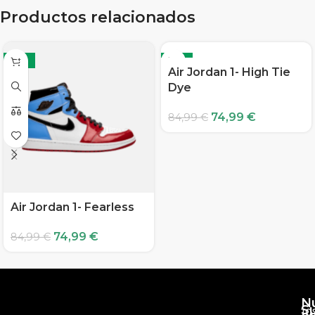
Productos relacionados
-12%
-12%
Air Jordan 1- High Tie
Dye
74,99
€
84,99
€
Air Jordan 1- Fearless
74,99
€
84,99
€
N
S
10