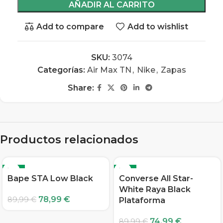
AÑADIR AL CARRITO
Add to compare
Add to wishlist
SKU:
3074
Categorías:
Air Max TN
,
Nike
,
Zapas
Share:
Productos relacionados
-12%
-17%
Bape STA Low Black
Converse All Star-
White Raya Black
78,99
€
89,99
€
Plataforma
74,99
€
89,99
€