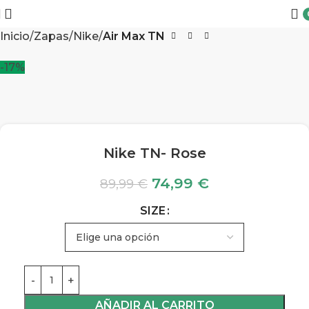
Inicio
Zapas
Nike
Air Max TN
-17%
Nike TN- Rose
74,99
€
89,99
€
SIZE
AÑADIR AL CARRITO