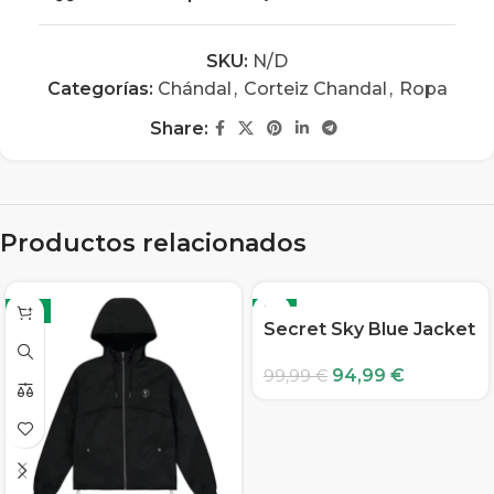
SKU:
N/D
Categorías:
Chándal
,
Corteiz Chandal
,
Ropa
Share:
Productos relacionados
-6%
-5%
Secret Sky Blue Jacket
94,99
€
99,99
€