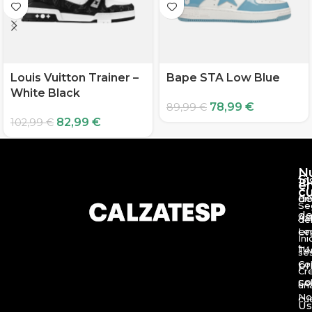
Louis Vuitton Trainer –
Bape STA Low Blue
White Black
78,99
€
89,99
€
82,99
€
102,99
€
N
S
10
e
c
d
En
Se
de
Av
de
en
Le
Ini
tu
Té
se
Co
pr
Cr
c
So
un
No
cu
Us