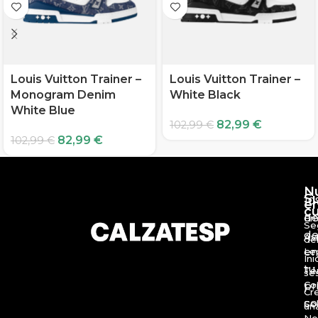
Louis Vuitton Trainer –
Louis Vuitton Trainer –
Monogram Denim
White Black
White Blue
82,99
€
102,99
€
82,99
€
102,99
€
N
S
10
e
c
d
En
Se
de
Av
de
en
Le
Ini
tu
Té
se
Co
pr
Cr
c
So
un