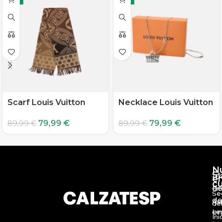
Scarf Louis Vuitton
Necklace Louis Vuitton
79,99
€
79,99
€
89,99
€
89,99
€
N
S
10
e
c
d
En
Se
de
Av
de
en
Le
Ini