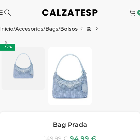
Inicio
Accesorios
Bags
Bolsos
-37%
Bag Prada
94,99
€
149,99
€