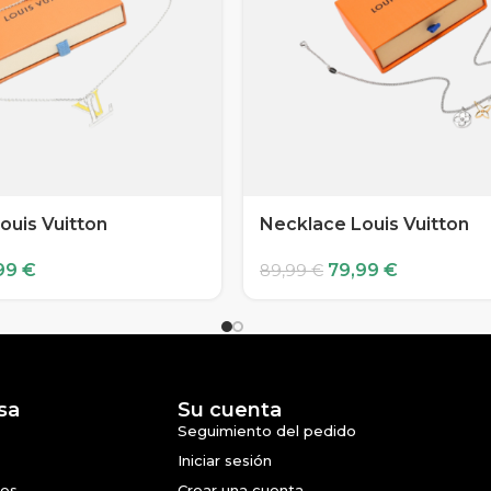
ouis Vuitton
Necklace Louis Vuitton
99
€
79,99
€
89,99
€
sa
Su cuenta
Seguimiento del pedido
Iniciar sesión
nes
Crear una cuenta