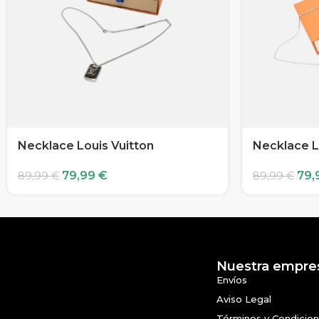
Necklace Louis Vuitton
Necklace L
79,99
€
79,
89,99
€
89,99
€
Nuestra empre
Envíos
Aviso Legal
Términos y Condicio