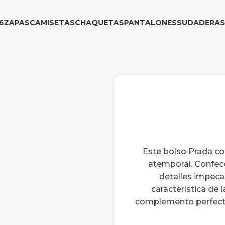
6
ZAPAS
CAMISETAS
CHAQUETAS
PANTALONES
SUDADERAS
Este bolso Prada co
atemporal. Confecc
detalles impecabl
característica de l
complemento perfecto 