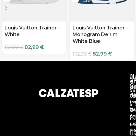
Louis Vuitton Trainer –
Louis Vuitton Trainer –
White
Monogram Denim
White Blue
82,99
€
102,99
€
82,99
€
102,99
€
N
S
10
e
c
d
En
Se
de
Av
de
en
Le
Ini
tu
Té
se
Co
pr
Cr
c
So
un
No
cu
Us