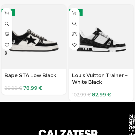
-12%
-19%
Bape STA Low Black
Louis Vuitton Trainer –
White Black
78,99
€
89,99
€
82,99
€
102,99
€
N
S
10
e
c
d
En
Se
de