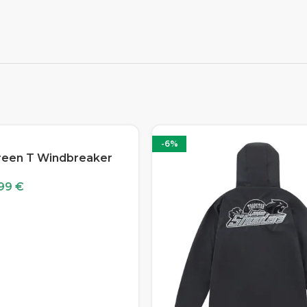
-6%
reen T Windbreaker
,99
€