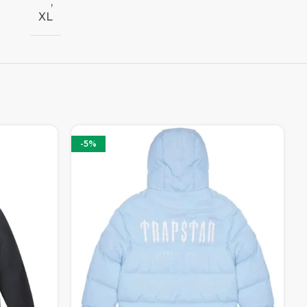
,
XL
-5%