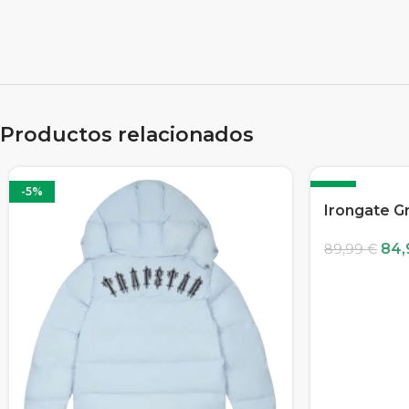
Productos relacionados
-5%
-6%
Irongate G
84
89,99
€