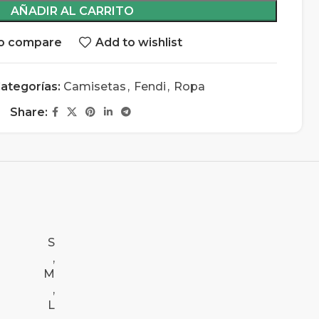
AÑADIR AL CARRITO
o compare
Add to wishlist
ategorías:
Camisetas
,
Fendi
,
Ropa
Share:
S
,
M
,
L