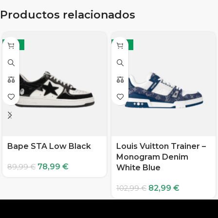
Productos relacionados
-12%
-19%
Bape STA Low Black
Louis Vuitton Trainer –
Monogram Denim
78,99
€
89,99
€
White Blue
82,99
€
102,99
€