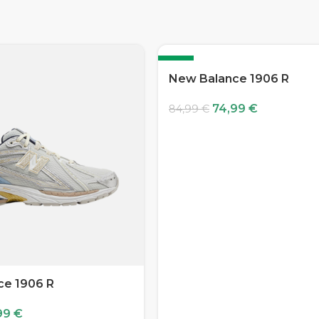
-12%
New Balance 1906 R
74,99
€
84,99
€
ce 1906 R
99
€