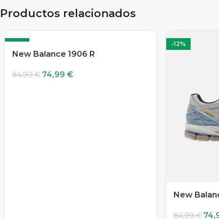
Productos relacionados
-12%
-12%
New Balance 1906 R
74,99
€
84,99
€
New Balan
74,
84,99
€