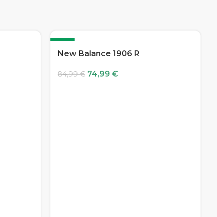
-12%
New Balance 1906 R
74,99
€
84,99
€