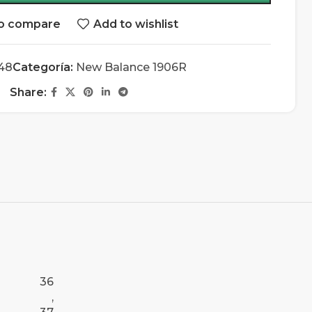
o compare
Add to wishlist
148
Categoría:
New Balance 1906R
Share:
36
,