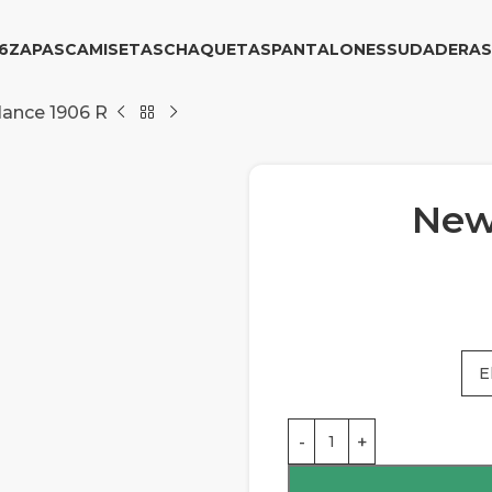
6
ZAPAS
CAMISETAS
CHAQUETAS
PANTALONES
SUDADERAS
ance 1906 R
New