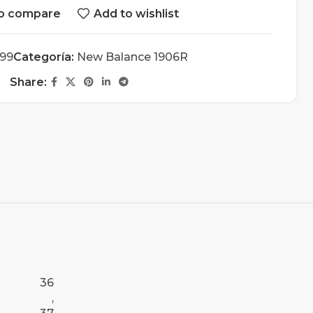
o compare
Add to wishlist
399
Categoría:
New Balance 1906R
Share:
36
,