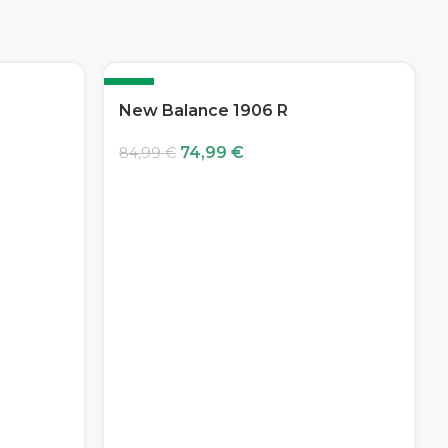
-12%
New Balance 1906 R
74,99
€
84,99
€