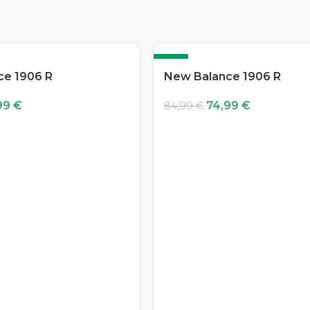
-12%
ce 1906 R
New Balance 1906 R
99
€
74,99
€
84,99
€