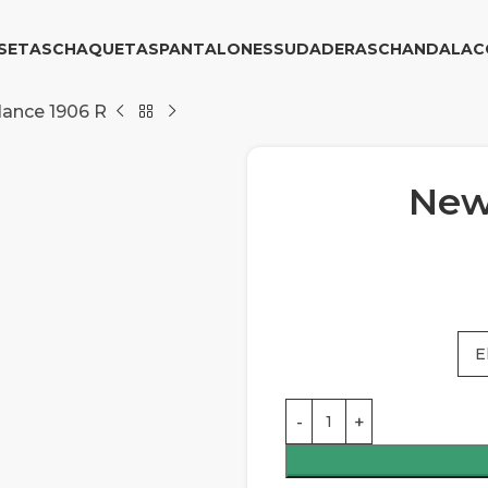
SETAS
CHAQUETAS
PANTALONES
SUDADERAS
CHANDAL
AC
ance 1906 R
New