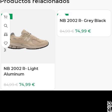
Productos relacionados
-12%
-12%
NB 2002 R- Grey Black
74,99
€
84,99
€
NB 2002 R- Light
Aluminum
74,99
€
84,99
€
N
S
10
e
c
d