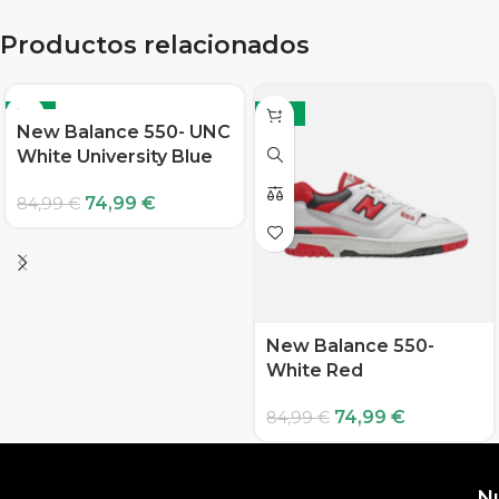
Productos relacionados
-12%
-12%
New Balance 550- UNC
White University Blue
74,99
€
84,99
€
New Balance 550-
White Red
74,99
€
84,99
€
N