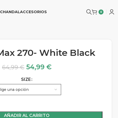
CHANDAL
ACCESORIOS
0
 Max 270- White Black
54,99
€
64,99
€
SIZE
AÑADIR AL CARRITO