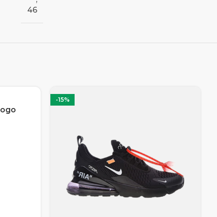
46
-15%
Logo