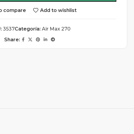
o compare
Add to wishlist
:
3537
Categoría:
Air Max 270
Share: