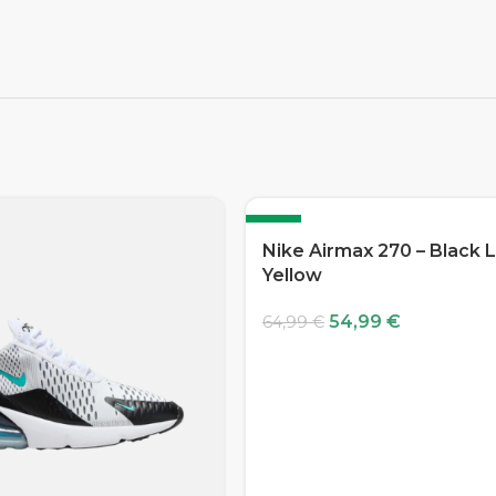
-15%
Nike Airmax 270 – Black 
Yellow
54,99
€
64,99
€