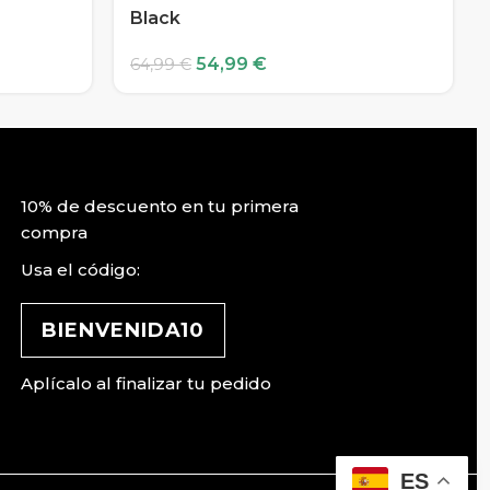
Black
54,99
€
64,99
€
10% de descuento en tu primera
compra
Usa el código:
BIENVENIDA10
Aplícalo al finalizar tu pedido
ES