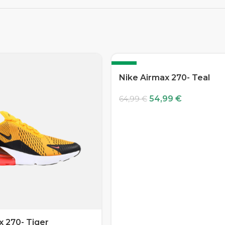
-15%
Nike Airmax 270- Teal
54,99
€
64,99
€
x 270- Tiger