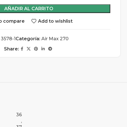
AÑADIR AL CARRITO
o compare
Add to wishlist
:
3578-1
Categoría:
Air Max 270
Share:
36
,