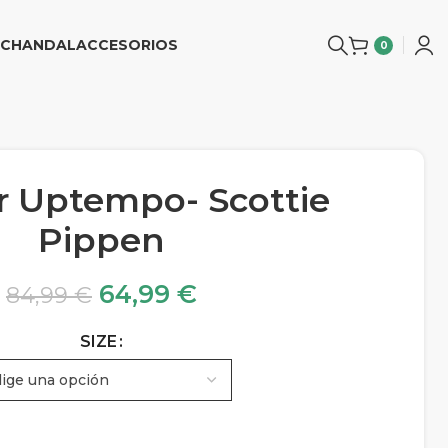
CHANDAL
ACCESORIOS
0
ir Uptempo- Scottie
Pippen
64,99
€
84,99
€
SIZE