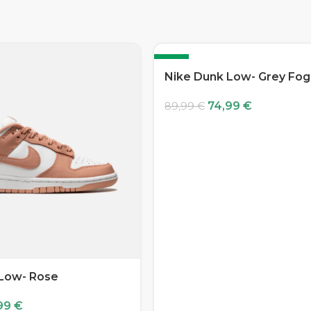
-17%
Nike Dunk Low- Grey Fog
74,99
€
89,99
€
 Low- Rose
99
€