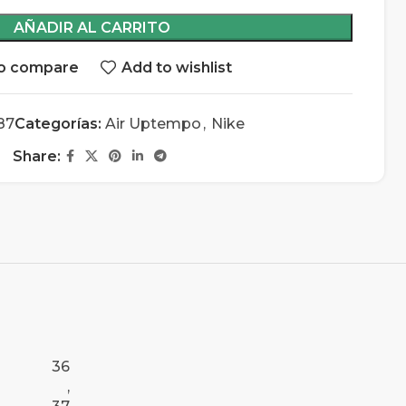
AÑADIR AL CARRITO
o compare
Add to wishlist
87
Categorías:
Air Uptempo
,
Nike
Share:
36
,