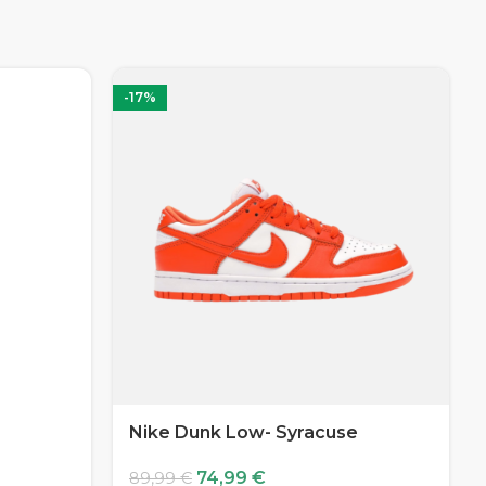
-17%
Nike Dunk Low- Syracuse
74,99
€
89,99
€