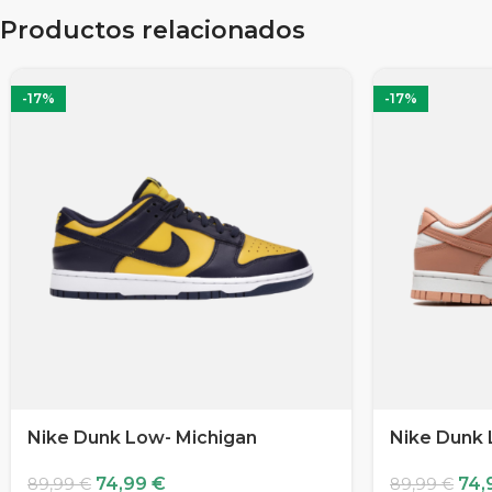
Productos relacionados
-17%
-17%
Nike Dunk Low- Michigan
Nike Dunk
74,99
€
74,
89,99
€
89,99
€