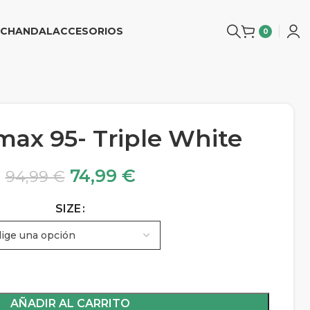
CHANDAL
ACCESORIOS
0
max 95- Triple White
74,99
€
94,99
€
SIZE
AÑADIR AL CARRITO