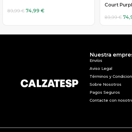
Court Purp
74,99
€
89,99
€
74,
89,99
€
Nuestra empre
Envíos
Aviso Legal
Términos y Condicio
Sobre Nosotros
Pagos Seguros
Contacte con nosotr