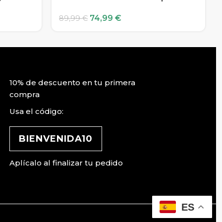
74,99
€
89,99
€
10% de descuento en tu primera
compra
Usa el código:
BIENVENIDA10
Aplícalo al finalizar tu pedido
ES