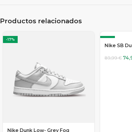
Productos relacionados
-17%
-17%
Nike SB Du
74,
89,99
€
Nike Dunk Low- Grey Fog