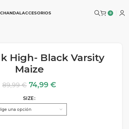
CHANDAL
ACCESORIOS
0
k High- Black Varsity
Maize
74,99
€
89,99
€
SIZE