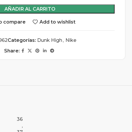
AÑADIR AL CARRITO
o compare
Add to wishlist
962
Categorías:
Dunk High
,
Nike
Share:
36
,