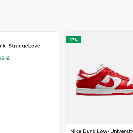
-17%
nk- StrangeLove
99
€
Nike Dunk Low- Universit