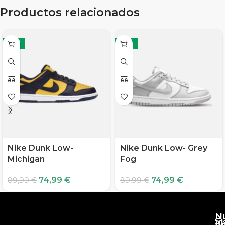
Productos relacionados
-17%
-17%
Nike Dunk Low-
Nike Dunk Low- Grey
Michigan
Fog
74,99
€
74,99
€
89,99
€
89,99
€
N
S
10