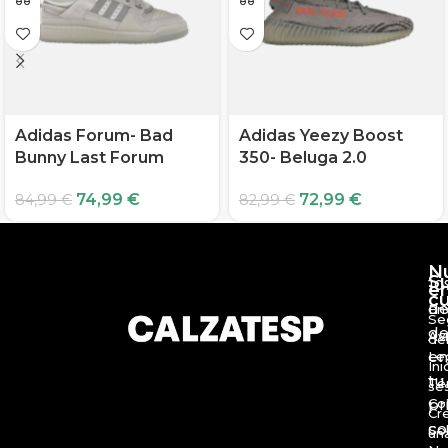
Adidas Forum- Bad
Adidas Yeezy Boost
Bunny Last Forum
350- Beluga 2.0
74,99
€
72,99
€
84,99
€
82,99
€
N
S
10
e
c
d
En
Se
de
Av
de
en
Le
Ini
tu
Té
se
Co
pr
Cr
c
So
un