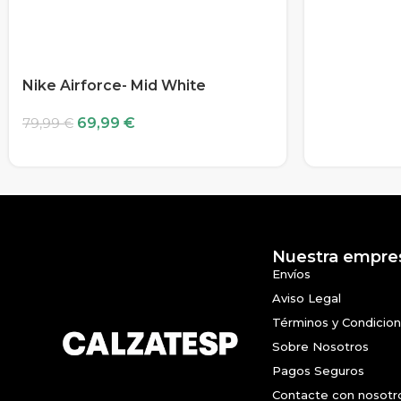
Nike Airforce- Mid White
69,99
€
79,99
€
Nuestra empre
Envíos
Aviso Legal
Términos y Condicio
Sobre Nosotros
Pagos Seguros
Contacte con nosotr