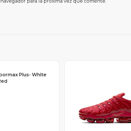
 navegador para la próxima vez que comente.
apormax Plus- White
Red