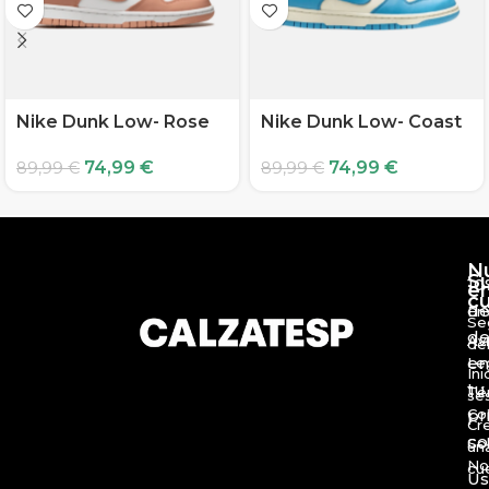
Nike Dunk Low- Rose
Nike Dunk Low- Coast
74,99
€
74,99
€
89,99
€
89,99
€
N
S
10
e
c
d
En
Se
de
Av
de
en
Le
Ini
tu
Té
se
Co
pr
Cr
c
So
un
No
cu
Us