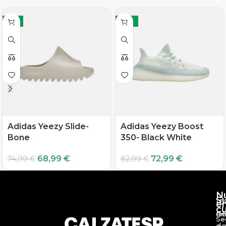
-8%
-12%
Adidas Yeezy Slide-
Adidas Yeezy Boost
Bone
350- Black White
68,99
€
72,99
€
74,99
€
82,99
€
N
S
10
e
c
d
En
Se
de