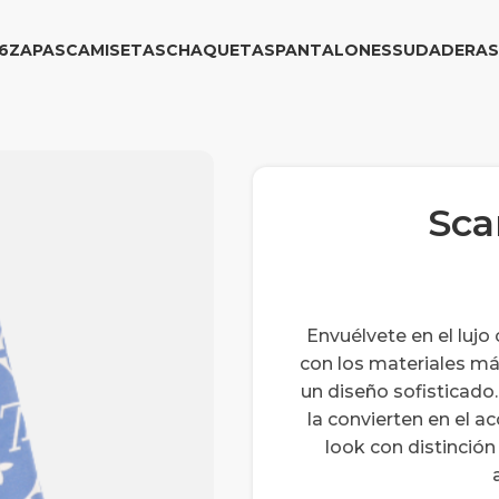
6
ZAPAS
CAMISETAS
CHAQUETAS
PANTALONES
SUDADERAS
Sca
Envuélvete en el lujo
con los materiales má
un diseño sofisticad
la convierten en el 
look con distinción