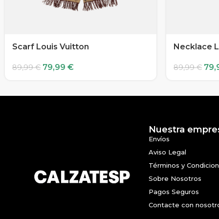
Scarf Louis Vuitton
Necklace L
79,99
€
79,
89,99
€
89,99
€
Nuestra empre
Envíos
Aviso Legal
Términos y Condicio
Sobre Nosotros
Pagos Seguros
Contacte con nosotr