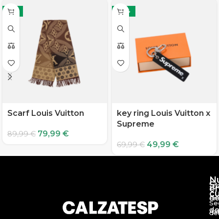
-11%
-29%
Scarf Louis Vuitton
key ring Louis Vuitton x
Supreme
79,99
€
89,99
€
49,99
€
69,99
€
N
S
10
e
c
d
En
Se
de
Av
de