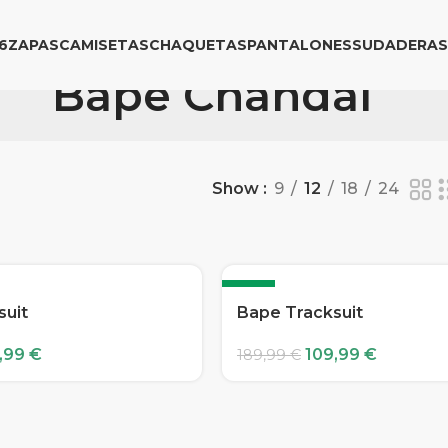
6
ZAPAS
CAMISETAS
CHAQUETAS
PANTALONES
SUDADERAS
Bape Chandal
Show
9
12
18
24
-42%
suit
Bape Tracksuit
,99
€
109,99
€
189,99
€