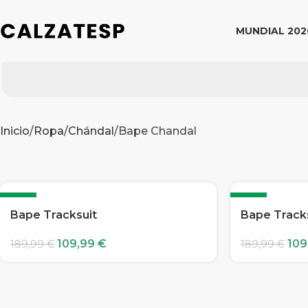
MUNDIAL 202
Inicio
Ropa
Chándal
Bape Chandal
-42%
-42%
Bape Tracksuit
Bape Track
109,99
€
109
189,99
€
189,99
€