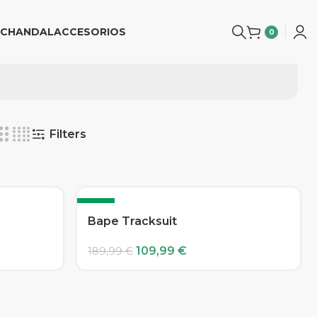
CHANDAL
ACCESORIOS
0
Filters
-42%
Bape Tracksuit
109,99
€
189,99
€