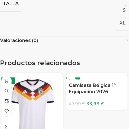
TALLA
,
S
,
XL
Valoraciones (0)
Productos relacionados
-32%
-32%
Camiseta Bélgica 1ª
Equipación 2026
33,99
€
49,99
€