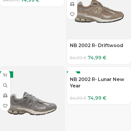
74,99
€
84,99
€
NB 2002 R- Driftwood
74,99
€
84,99
€
-12%
-12%
NB 2002 R- Lunar New
Year
74,99
€
84,99
€