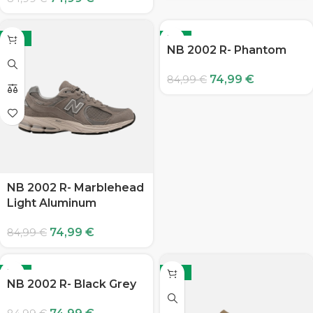
-12%
-12%
NB 2002 R- Phantom
74,99
€
84,99
€
NB 2002 R- Marblehead
Light Aluminum
74,99
€
84,99
€
-12%
-12%
NB 2002 R- Black Grey