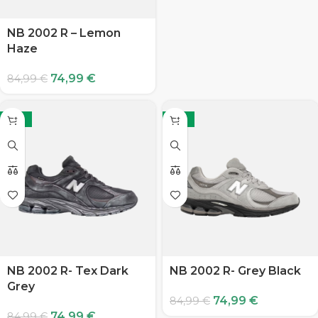
NB 2002 R – Lemon
Haze
74,99
€
84,99
€
-12%
-12%
NB 2002 R- Tex Dark
NB 2002 R- Grey Black
Grey
74,99
€
84,99
€
74,99
€
84,99
€