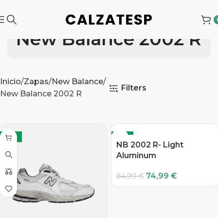
New Balance 2002 R
Inicio
Zapas
New Balance
Filters
New Balance 2002 R
-12%
-12%
NB 2002 R- Light
Aluminum
74,99
€
84,99
€