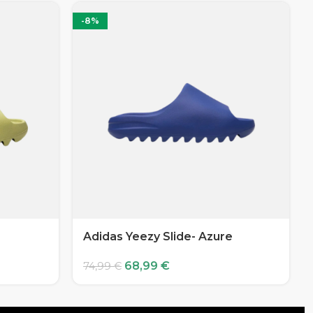
-8%
Adidas Yeezy Slide- Azure
68,99
€
74,99
€