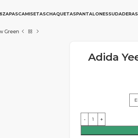
6
ZAPAS
CAMISETAS
CHAQUETAS
PANTALONES
SUDADERAS
ow Green
Adida Ye