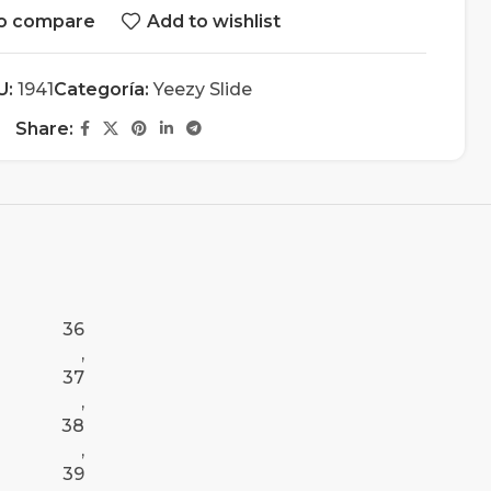
o compare
Add to wishlist
U:
1941
Categoría:
Yeezy Slide
Share:
36
,
37
,
38
,
39