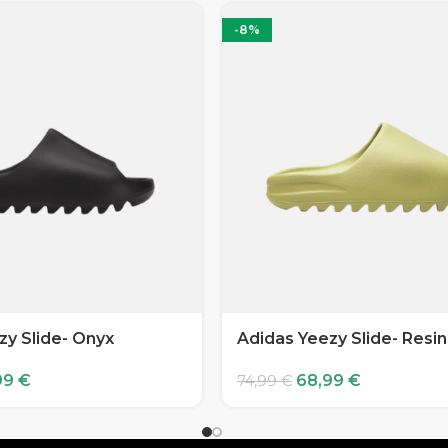
-8%
zy Slide- Onyx
Adidas Yeezy Slide- Resin
99
€
68,99
€
74,99
€