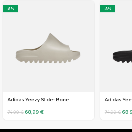
-8%
-8%
Adidas Yeezy Slide- Bone
Adidas Yee
68,99
€
68,
74,99
€
74,99
€