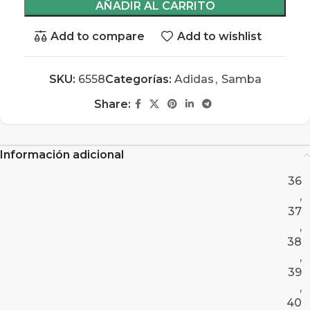
AÑADIR AL CARRITO
Add to compare
Add to wishlist
SKU:
6558
Categorías:
Adidas
,
Samba
Share:
Información adicional
36
,
37
,
38
,
39
,
40