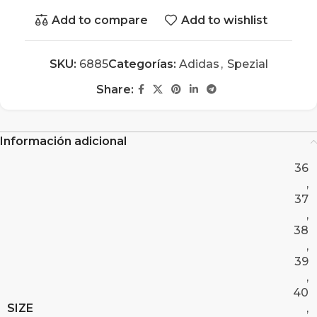
Add to compare
Add to wishlist
SKU:
6885
Categorías:
Adidas
,
Spezial
Share:
Información adicional
36
,
37
,
38
,
39
,
40
SIZE
,