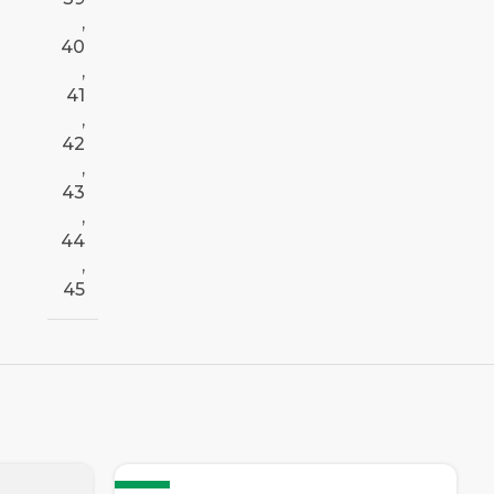
,
40
,
41
,
42
,
43
,
44
,
45
-12%