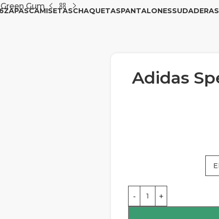
e Green Gum
6
ZAPAS
CAMISETAS
CHAQUETAS
PANTALONES
SUDADERAS
Adidas Spe