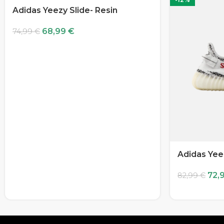
Adidas Yeezy Slide- Resin
68,99
€
74,99
€
Adidas Yee
72,
82,99
€