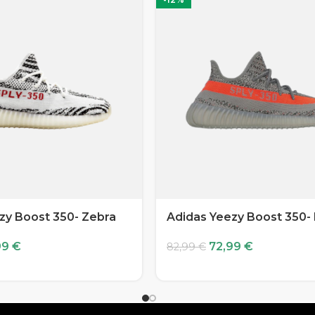
zy Boost 350- Zebra
Adidas Yeezy Boost 350-
99
€
72,99
€
82,99
€