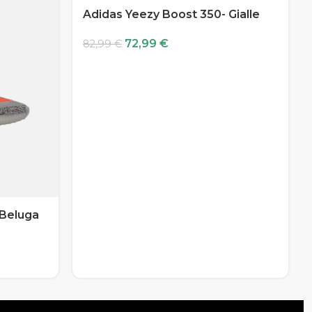
Adidas Yeezy Boost 350- Gialle
72,99
€
82,99
€
 Beluga