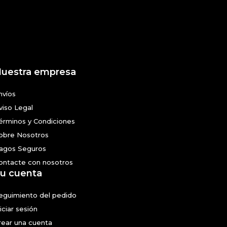
uestra empresa
nvíos
viso Legal
érminos y Condiciones
obre Nosotros
agos Seguros
ontacte con nosotros
u cuenta
eguimiento del pedido
niciar sesión
rear una cuenta