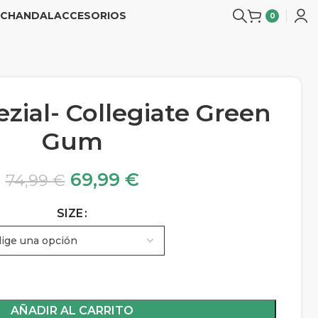
CHANDAL
ACCESORIOS
0
zial- Collegiate Green
Gum
69,99
€
74,99
€
SIZE
AÑADIR AL CARRITO