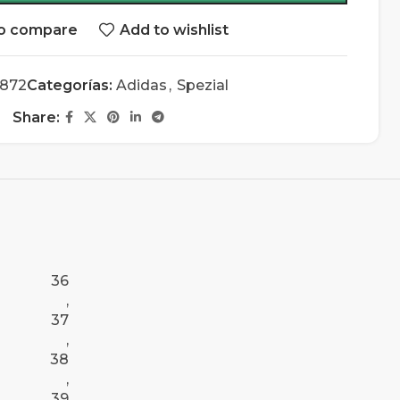
o compare
Add to wishlist
872
Categorías:
Adidas
,
Spezial
Share:
36
,
37
,
38
,
39