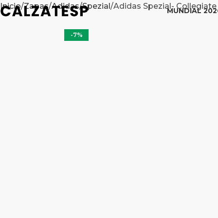
Inicio
Zapas
Adidas
Spezial
Adidas Spezial- Collegiat
MUNDIAL 202
-7%