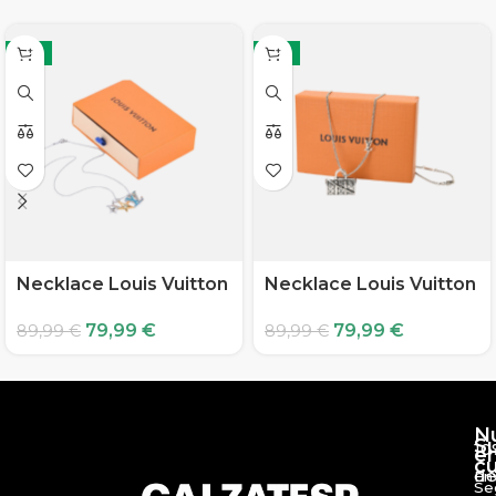
-11%
-11%
Necklace Louis Vuitton
Necklace Louis Vuitton
79,99
€
79,99
€
89,99
€
89,99
€
N
S
10
e
c
d
En
Se