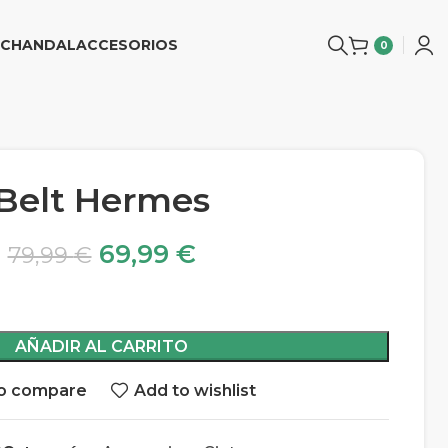
CHANDAL
ACCESORIOS
0
Belt Hermes
69,99
€
79,99
€
AÑADIR AL CARRITO
o compare
Add to wishlist