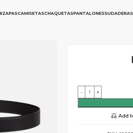
6
ZAPAS
CAMISETAS
CHAQUETAS
PANTALONES
SUDADERAS
Add t