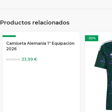
Productos relacionados
-32%
-32%
Camiseta Alemania 1ª Equipación
2026
33,99
€
49,99
€