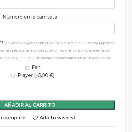
Número en la camiseta
👕
(La Versión Jugador es idéntica a la camiseta que utilizan los jugadores
les más precisos, una calidad superior y es más transpirable, además de
o. Para asegurar un ajuste óptimo, recomendamos elegir una talla más).
Fan
Player
[+5,00 €]
AÑADIR AL CARRITO
o compare
Add to wishlist