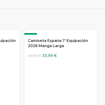
-32%
uipación
Camiseta España 1ª Equipación
2026 Manga Larga
33,99
€
49,99
€