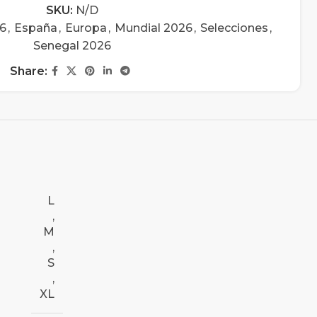
SKU:
N/D
26
,
España
,
Europa
,
Mundial 2026
,
Selecciones
,
Senegal 2026
Share:
L
,
M
,
S
,
XL