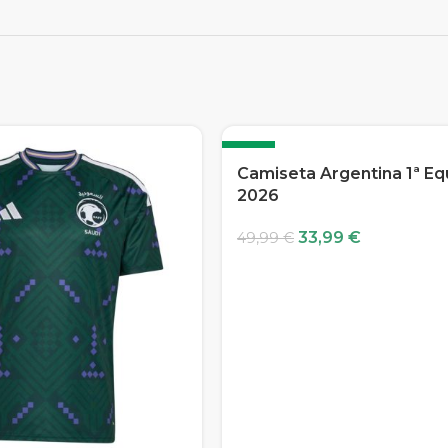
-32%
Camiseta Argentina 1ª Eq
2026
33,99
€
49,99
€